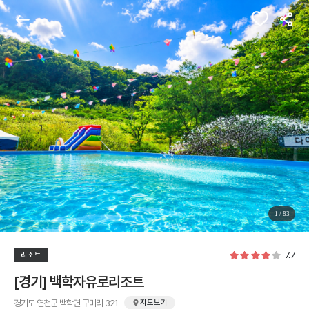
관심숙소
뒤로가기
공유
1
/
83
7.7
리조트
[경기] 백학자유로리조트
경기도 연천군 백학면 구미리 321
지도보기