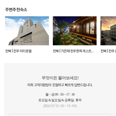
주변추천숙소
전북 | 전주 마리호텔
전북 | 가은채 전주한옥 게스트하
전북 |
우스
무엇이든 물어보세요!
저희 고객지원팀이 친절하고 빠르게 답변드립니다.
월 ~ 금 09 : 30 ~ 17 : 30
토요일 & 일요일 & 공휴일: 휴무
(점심시간 12 : 00 ~ 13 : 00)