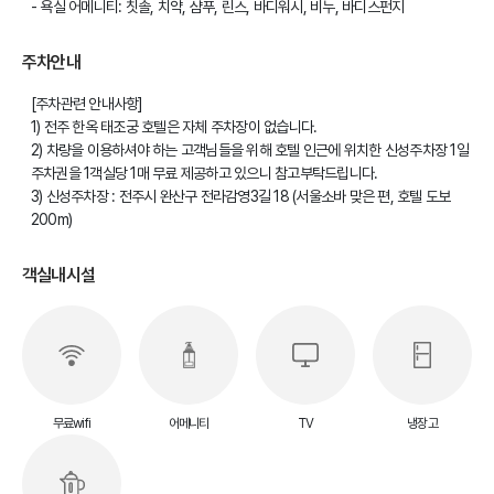
- 욕실 어메니티: 칫솔, 치약, 샴푸, 린스, 바디워시, 비누, 바디스펀지
주차안내
[주차관련 안내사항]
1) 전주 한옥 태조궁 호텔은 자체 주차장이 없습니다.
2) 차량을 이용하셔야 하는 고객님들을 위해 호텔 인근에 위치한 신성주차장 1일
주차권을 1객실당 1매 무료 제공하고 있으니 참고부탁드립니다.
3) 신성주차장 : 전주시 완산구 전라감영3길 18 (서울소바 맞은 편, 호텔 도보
200m)
객실내시설
무료wifi
어메니티
TV
냉장고