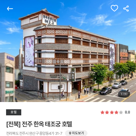
관심숙소
뒤로가기
공유
1
/
92
8.8
호텔
[전북] 전주 한옥 태조궁 호텔
전라북도 전주시 완산구 중앙동4가 31-7
지도보기