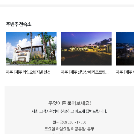
주변추천숙소
제주 | 제주 라임오렌지빌 펜션
제주 | 제주 산방산애 리조트펜션
제주 |
서귀포
무엇이든 물어보세요!
저희 고객지원팀이 친절하고 빠르게 답변드립니다.
월 ~ 금 09 : 30 ~ 17 : 30
토요일 & 일요일 & 공휴일: 휴무