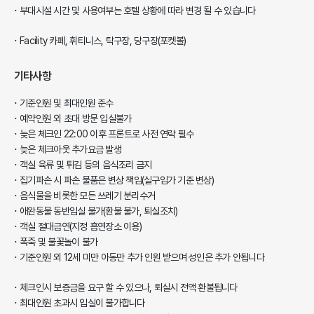
부대시설 시간 및 사용여부는 호텔 상황에 따라 변경 될 수 있습니다
Facility 카페, 휘티니스, 탁구장, 당구장(포켓볼)
기타사항
기준인원 및 최대인원 준수
예약인원 외 초대 방문 입실불가
늦은 체크인 22:00 이후 프론트로 사전 연락 필수
늦은 체크아웃 추가요금 발생
객실 육류 및 튀김 등의 음식조리 금지
집기파손 시 파손 물품은 변상 책임(실구입가 기준 변상)
음식물을 비롯한 모든 쓰레기 분리수거
애완동물 동반입실 불가(환불 불가, 퇴실조치)
객실 절대금연(지정 흡연장소 이용)
폭죽 및 불꽃놀이 불가
기준인원 외 12세 미만 아동만 추가 인원 받으며 성인은 추가 안됩니다
체크인시 보증금을 요구 할 수 있으나, 퇴실시 전액 환불됩니다
최대인원 초과시 입실이 불가합니다