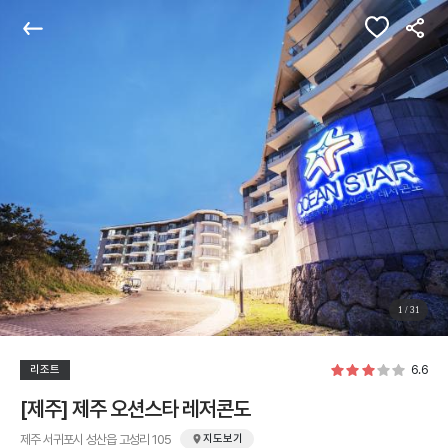
관심숙소
뒤로가기
공유
1
/
31
6.6
리조트
[제주] 제주 오션스타 레저콘도
제주 서귀포시 성산읍 고성리 105
지도보기