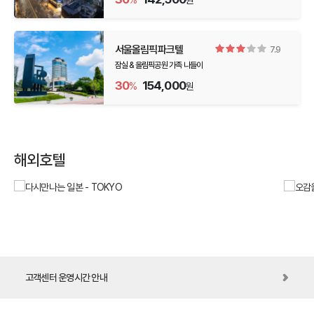
%
원
서울올림픽파크텔
7.9
잠실 & 올림픽공원 가족 나들이
30
154,000
%
원
해외호텔
다시만나는 일본 - TOKYO
오감
고객센터 운영시간 안내
바로가