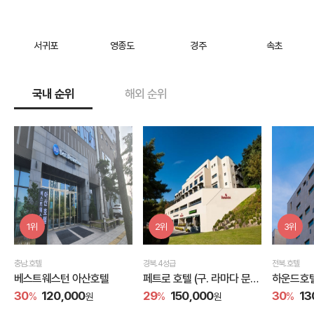
서귀포
영종도
경주
속초
국내 순위
해외 순위
1위
2위
3위
충남.호텔
경북.4성급
전북.호텔
베스트웨스턴 아산호텔
페트로 호텔 (구. 라마다 문경
하운드호텔
새재 호텔)
점
30
120,000
29
150,000
30
13
%
원
%
원
%