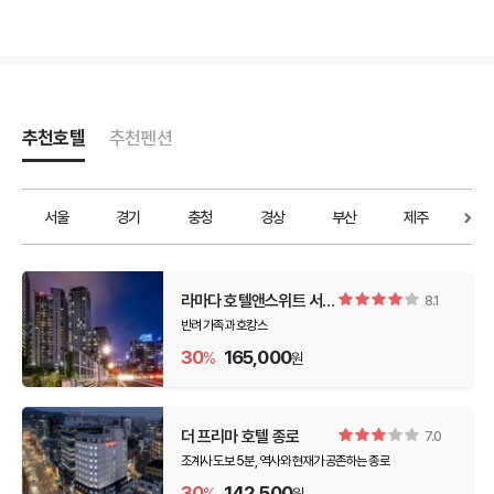
추천호텔
추천펜션
더보
서울
경기
충청
경상
부산
제주
인
라마다 호텔앤스위트 서울
8.1
남대문
반려 가족과 호캉스
30
165,000
%
원
더 프리마 호텔 종로
7.0
조계사 도보 5분, 역사와 현재가 공존하는 종로
30
142,500