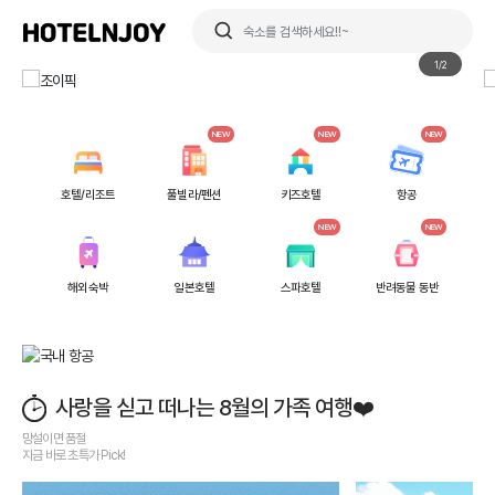
검색
1/2
NEW
NEW
NEW
호텔/리조트
풀빌라/펜션
키즈호텔
항공
NEW
NEW
해외숙박
일본호텔
스파호텔
반려동물 동반
사랑을 싣고 떠나는 8월의 가족 여행❤️
망설이면 품절
지금 바로 초특가 Pick!