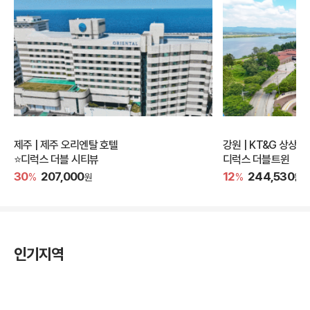
제주 | 제주 오리엔탈 호텔
강원 | KT&G 상상
⭐디럭스 더블 시티뷰
디럭스 더블트윈
30
207,000
12
244,530
%
원
%
원
인기지역