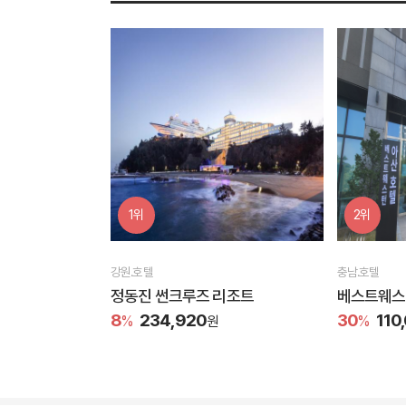
1위
2위
강원.호텔
충남.호텔
정동진 썬크루즈 리조트
베스트웨스
8
234,920
30
110
%
원
%