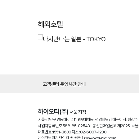
해외호텔
다시만나는 일본 - TOKYO
고객센터 운영시간 안내
하이오티(주)
서울지점
서울 강남구 영동대로 411. 6F(대치동, 석암타워) | 대표이사: 황상수
사업자등록번호 588-85-02543 | 통신판매업신고 제2025-서
대표번호:1551-3630 팩스: 02-6007-1230
개인정보관리책임자 : 박제혁 | jhp@hotelnjoy.com