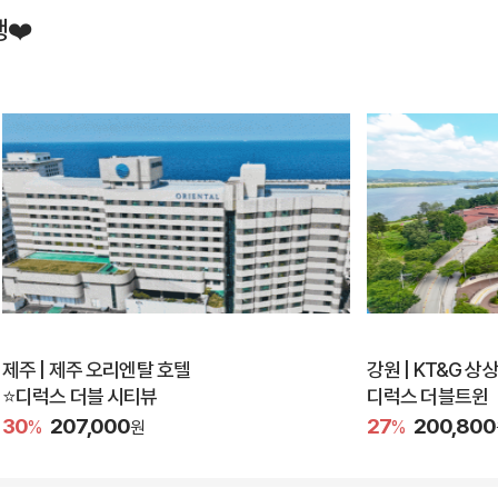
❤️
제주 | 제주 오리엔탈 호텔
강원 | KT&G 
⭐디럭스 더블 시티뷰
디럭스 더블트윈
30
207,000
27
200,800
%
원
%