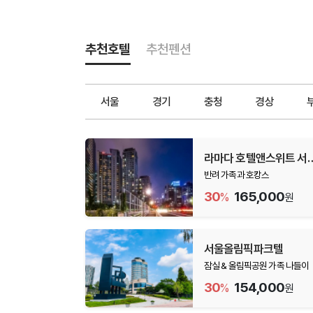
추천호텔
추천펜션
서울
경기
충청
경상
라마다 호텔앤스위트 서
남대문
반려 가족과 호캉스
30
165,000
%
원
서울올림픽파크텔
잠실 & 올림픽공원 가족 나들이
30
154,000
%
원