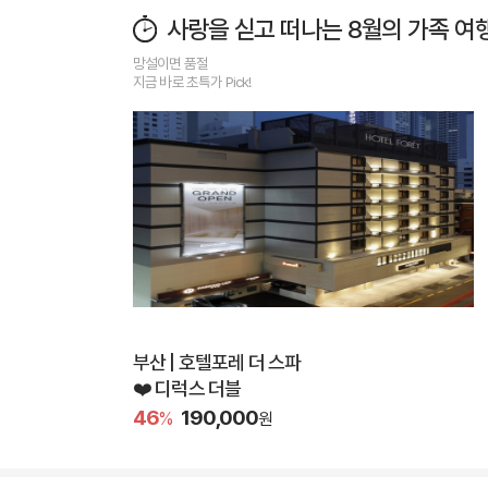
사랑을 싣고 떠나는 8월의 가족 여행
망설이면 품절
지금 바로 초특가 Pick!
부산 | 호텔포레 더 스파
❤️ 디럭스 더블
46
190,000
%
원