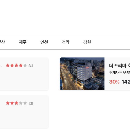
부산
제주
인천
전라
강원
울
더 프리마 
8.1
조계사 도보 5
30
14
%
7.9