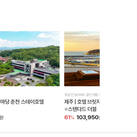
15일 전 얼리버드 할인 적용 가능
상상마당 춘천 스테이호텔
제주 | 호텔 브릿지 서귀포
⭐스탠다드 더블
61
103,950
원
%
원