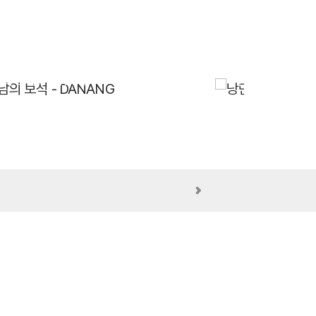
의 보석 - DANANG
낭만 가득 힐링 휴양지
바로가기