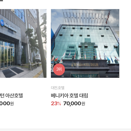
3위
대전.호텔
턴 아산호텔
베니키아 호텔 대림
,000
23
70,000
원
%
원